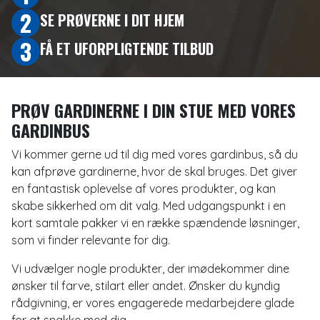
2
SE PRØVERNE I DIT HJEM
TELEFONNUMMER
3
FÅ ET UFORPLIGTENDE TILBUD
EMAIL
PRØV GARDINERNE I DIN STUE MED VORES
EMNE
GARDINBUS
Vi kommer gerne ud til dig med vores gardinbus, så du
BESKED
kan afprøve gardinerne, hvor de skal bruges. Det giver
en fantastisk oplevelse af vores produkter, og kan
skabe sikkerhed om dit valg. Med udgangspunkt i en
kort samtale pakker vi en række spændende løsninger,
som vi finder relevante for dig.
Vi udvælger nogle produkter, der imødekommer dine
ønsker til farve, stilart eller andet. Ønsker du kyndig
rådgivning, er vores engagerede medarbejdere glade