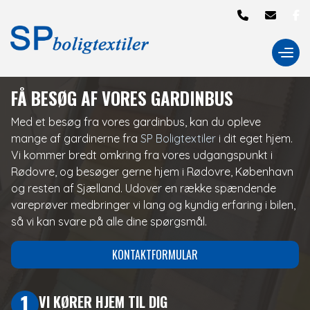
Gå
til
hovedindhold
FÅ BESØG AF VORES GARDINBUS
Med et besøg fra vores gardinbus, kan du opleve
mange af gardinerne fra
SP Boligtextiler
i dit eget hjem.
Vi kommer bredt omkring fra vores udgangspunkt i
Rødovre, og besøger gerne hjem i Rødovre, København
og resten af Sjælland. Udover en række spændende
vareprøver medbringer vi lang og kyndig erfaring i bilen,
så vi kan svare på alle dine spørgsmål.
KONTAKTFORMULAR
NAVN
1
VI KØRER HJEM TIL DIG