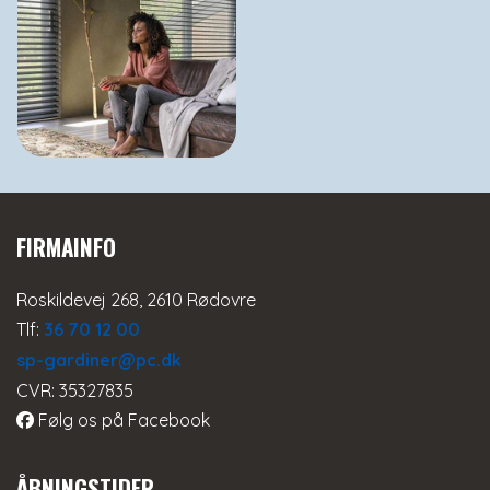
FIRMAINFO
Roskildevej 268, 2610 Rødovre
Tlf:
36 70 12 00
sp-gardiner@pc.dk
CVR: 35327835
Følg os på Facebook
ÅBNINGSTIDER