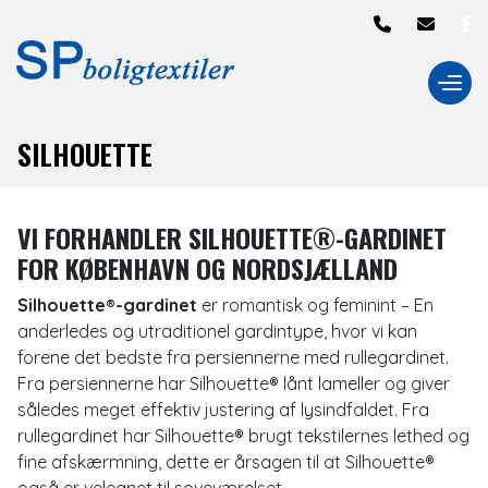
Gå
til
hovedindhold
SILHOUETTE
VI FORHANDLER SILHOUETTE®-GARDINET
FOR KØBENHAVN OG NORDSJÆLLAND
Silhouette®-gardinet
er romantisk og feminint – En
anderledes og utraditionel gardintype, hvor vi kan
forene det bedste fra persiennerne med rullegardinet.
Fra persiennerne har Silhouette® lånt lameller og giver
således meget effektiv justering af lysindfaldet. Fra
rullegardinet har Silhouette® brugt tekstilernes lethed og
fine afskærmning, dette er årsagen til at Silhouette®